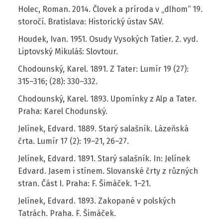
Holec, Roman. 2014. Človek a príroda v „dlhom“ 19.
storočí. Bratislava: Historický ústav SAV.
Houdek, Ivan. 1951. Osudy Vysokých Tatier. 2. vyd.
Liptovský Mikuláš: Slovtour.
Chodounský, Karel. 1891. Z Tater: Lumír 19 (27):
315–316; (28): 330–332.
Chodounský, Karel. 1893. Upomínky z Alp a Tater.
Praha: Karel Chodunský.
Jelínek, Edvard. 1889. Starý salašník. Lázeňská
črta. Lumír 17 (2): 19–21, 26–27.
Jelínek, Edvard. 1891. Starý salašník. In: Jelínek
Edvard. Jasem i stínem. Slovanské črty z různých
stran. Část I. Praha: F. Šimáček. 1–21.
Jelínek, Edvard. 1893. Zakopané v polských
Tatrách. Praha. F. Šimáček.