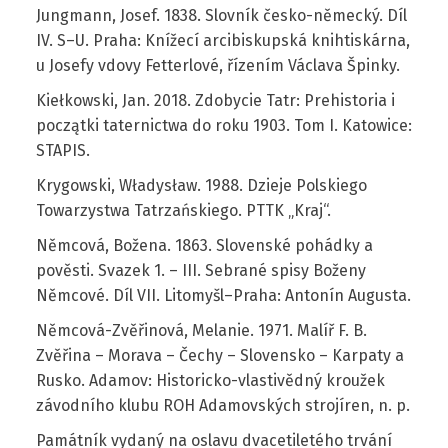
Jungmann, Josef. 1838. Slovník česko-německý. Díl
IV. S–U. Praha: Knížecí arcibiskupská knihtiskárna,
u Josefy vdovy Fetterlové, řízením Václava Špinky.
Kiełkowski, Jan. 2018. Zdobycie Tatr: Prehistoria i
początki taternictwa do roku 1903. Tom I. Katowice:
STAPIS.
Krygowski, Władysław. 1988. Dzieje Polskiego
Towarzystwa Tatrzańskiego. PTTK „Kraj“.
Němcová, Božena. 1863. Slovenské pohádky a
pověsti. Svazek 1. – III. Sebrané spisy Boženy
Němcové. Díl VII. Litomyšl–Praha: Antonín Augusta.
Němcová-Zvěřinová, Melanie. 1971. Malíř F. B.
Zvěřina – Morava – Čechy – Slovensko – Karpaty a
Rusko. Adamov: Historicko-vlastivědný kroužek
závodního klubu ROH Adamovských strojíren, n. p.
Památník vydaný na oslavu dvacetiletého trvání