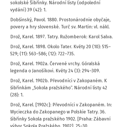
sokolské Šibřinky. Národní listy (odpolední
vydání) 39 (42): 1.
Dobšinský, Pavol. 1880. Prostonárodnie obyčaje,
povery a hry slovenské. Turč sv. Martin: vl. nákl.
Drož, Karel. 1897. Tatry. Ružomberok: Karol Salva.
Drož, Karel. 1898. Okolo Tater. Květy 20 (10): 515–
529; (11): 563–586; (12): 722–735.
Drož, Karel. 1902a. Červené vrchy. Góralská
legenda o Janošíkovi. Květy 24 (3): 294–309.
Drož, Karel. 1902b. Převodníci v Zakopaném. K
šibřinkám „Sokola pražského“. Národní listy 42
(28): 1.
Drož, Karel. [1902c]: Převodníci v Zakopaném. In:
Wycieczka do Zakopanego w Polskie Tatry. 36.
šibřinky Sokola pražského 1902. [Praha: Zábavní
výbor Sokola Pražského, 1902]. 25–30.