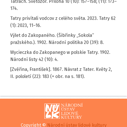
Tatrách. Světozor. Příloha 10 (10): 157–158; (11): 173–
174.
Tatry privítali vodcov z celého světa. 2023. Tatry 62
(1): 2023, 11–16.
Výlet do Zakopaného. (Šibřinky „Sokola“
pražského.). 1902. Národní politika 20 (39): 8.
Wycieczka do Zakopanego w polskie Tatry. 1902.
Národní listy 42 (10): 4.
[Zvěřina, František]. 1867. Návrat z Tater. Květy 2,
II. pololetí (22): 183 (+ obr. na s. 181).
Copyright ©
Národní ústav lidové kultury