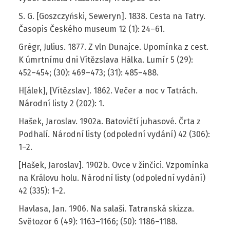
S. G. [Goszczyński, Seweryn]. 1838. Cesta na Tatry.
Časopis Českého museum 12 (1): 24–61.
Grégr, Julius. 1877. Z vln Dunajce. Upomínka z cest.
K úmrtnímu dni Vítězslava Hálka. Lumír 5 (29):
452–454; (30): 469–473; (31): 485–488.
H[álek], [Vítězslav]. 1862. Večer a noc v Tatrách.
Národní listy 2 (202): 1.
Hašek, Jaroslav. 1902a. Batovičtí juhasové. Črta z
Podhalí. Národní listy (odpolední vydání) 42 (306):
1–2.
[Hašek, Jaroslav]. 1902b. Ovce v žinčici. Vzpomínka
na Královu holu. Národní listy (odpolední vydání)
42 (335): 1–2.
Havlasa, Jan. 1906. Na salaši. Tatranská skizza.
Světozor 6 (49): 1163–1166; (50): 1186–1188.